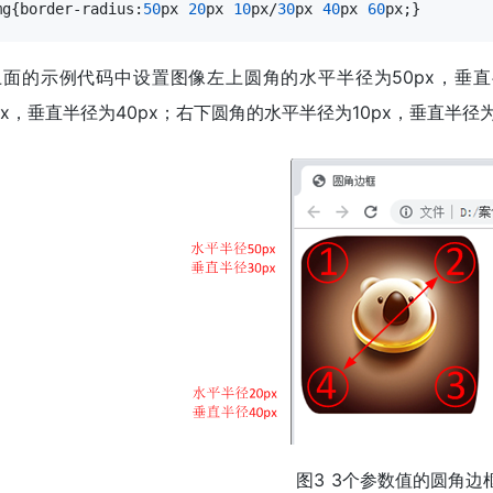
mg{border-radius:
50
px 
20
px 
10
px/
30
px 
40
px 
60
px;}
上面的示例代码中设置图像左上圆角的水平半径为50px，垂直
px，垂直半径为40px；右下圆角的水平半径为10px，垂直半径
图3 3个参数值的圆角边