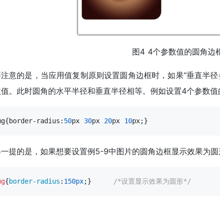
图4 4个参数值的圆角边
要注意的是，当应用值复制原则设置圆角边框时，如果“垂直半径参
数值。此时圆角的水平半径和垂直半径相等。例如设置4个参数值
mg{border-radius:
50
px 
30
px 
20
px 
10
px;}
得一提的是，如果想要设置例5-9中图片的圆角边框显示效果为圆
mg
{
border-radius
:
150px
;}     
/*设置显示效果为圆形*/