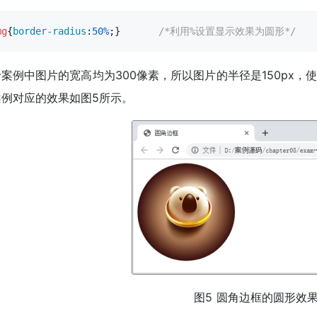
mg
{
border-radius
:
50%
;}      
/*利用%设置显示效果为圆形*/
案例中图片的宽高均为300像素，所以图片的半径是150px
案例对应的效果如图5所示。
图5 圆角边框的圆形效