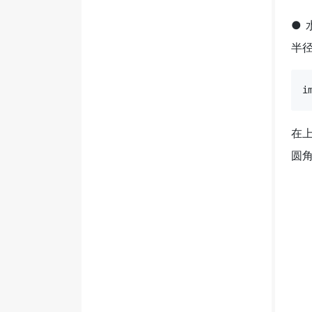
●
半
i
在上
圆角