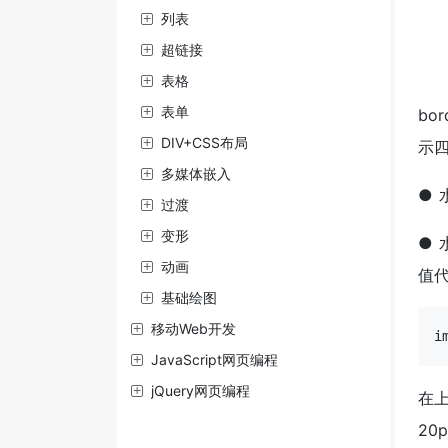
列表
超链接
表格
表单
bo
DIV+CSS布局
示
多媒体嵌入
●
过渡
变形
●
动画
值
基础绘图
移动Web开发
i
JavaScript网页编程
jQuery网页编程
在上
20