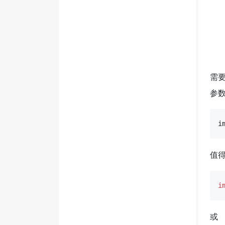
需
参
i
值
i
或