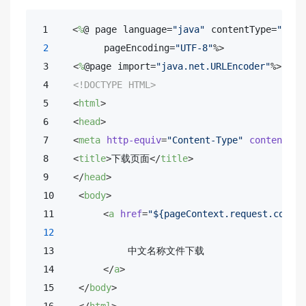
 1    
<
%
@ page language=
"java"
 contentType=
"text
2
         pageEncoding=
"UTF-8"
%>
 3    
<
%
@page import=
"java.net.URLEncoder"
%>
 4    
<!DOCTYPE 
HTML
>
 5    
<
html
>
 6    
<
head
>
 7    
<
meta
http-equiv
=
"Content-Type"
content
=
"t
 8    
<
title
>
下载页面
</
title
>
 9    
</
head
>
 10    
<
body
>
 11        
<
a
href
=
"${pageContext.request.conte
12
                                       URL
 13            中文名称文件下载 

 14        
</
a
>
 15    
</
body
>
 16    
</
html
>