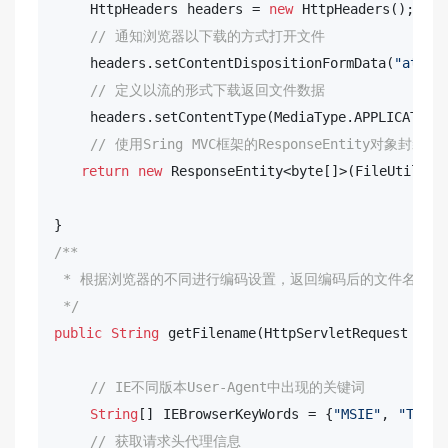
    HttpHeaders headers = 
new
 HttpHeaders();

// 通知浏览器以下载的方式打开文件
    headers.setContentDispositionFormData(
"attac
// 定义以流的形式下载返回文件数据
    headers.setContentType(MediaType.APPLICATION_
// 使用Sring MVC框架的ResponseEntity对象封
return
new
 ResponseEntity<
byte
[]>(FileUtils.re
                                           hea
/**

 * 根据浏览器的不同进行编码设置，返回编码后的文件名

 */
public
String
 getFilename(HttpServletRequest requ
// IE不同版本User-Agent中出现的关键词
String
[] IEBrowserKeyWords = {
"MSIE"
, 
"Tride
// 获取请求头代理信息