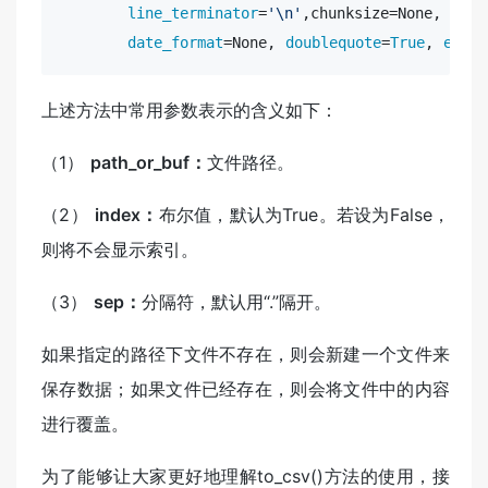
line_terminator
=
'\n'
,chunksize=None, 
tupl
date_format
=None, 
doublequote
=
True
, 
escap
上述方法中常用参数表示的含义如下：
（1）
path_or_buf：
文件路径。
（2）
index：
布尔值，默认为True。若设为False，
则将不会显示索引。
（3）
sep：
分隔符，默认用“.”隔开。
如果指定的路径下文件不存在，则会新建一个文件来
保存数据；如果文件已经存在，则会将文件中的内容
进行覆盖。
为了能够让大家更好地理解to_csv()方法的使用，接