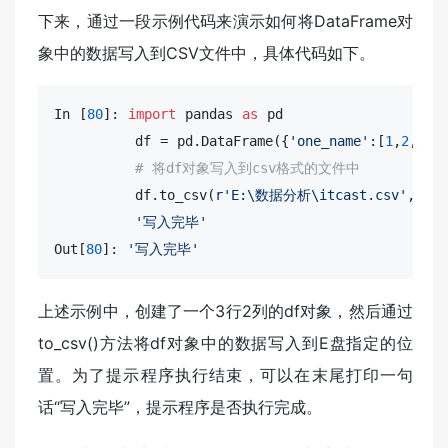
下来，通过一段示例代码来演示如何将DataFrame对
象中的数据写入到CSV文件中，具体代码如下。
In [
80
]: 
import
 pandas 
as
 pd

         df = pd.DataFrame({
'one_name'
:[
1
,
2
,
3
],
# 将df对象写入到csv格式的文件中
         df.to_csv(
r'E:\数据分析\itcast.csv'
, ind
'写入完毕'
Out[
80
]: 
'写入完毕'
上述示例中，创建了一个3行2列的df对象，然后通过
to_csv()方法将df对象中的数据写入到E盘指定的位
置。为了提示程序执行结束，可以在末尾打印一句
话“写入完毕”，提示程序是否执行完成。