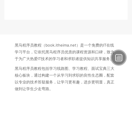
黑马程序员教程（book.itheima.net）是一个免费的IT在线
学习平台，它依托黑马程序员优质的课程资源和口碑，致力
于为广大热爱IT技术的学习者和求职者提供知识共享服务。
黑马程序员教程包括学习线路图、学习教程、面试宝典三大
核心板块，通过构建一个从学习到求职的良性生态圈，配套
以专业的技术答疑服务，让学习更有趣，进步更明显，真正
做到让学生少走弯路。
联系方式：
电话：15340145407
邮箱：itcast_book@vip.sina.com
黑马程序员教程
苏ICP备16007882号
苏公网安备