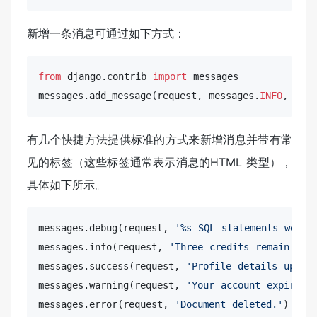
新增一条消息可通过如下方式：
from
 django.contrib 
import
 messages

messages.add_message(request, messages.
INFO
, 
'He
有几个快捷方法提供标准的方式来新增消息并带有常
见的标签（这些标签通常表示消息的HTML 类型），
具体如下所示。
messages.
debug
(request, 
'%s SQL statements were 
messages.
info
(request, 
'Three credits remain in 
messages.success(request, 
'Profile details updat
messages.
warning
(request, 
'Your account expires 
messages.
error
(request, 
'Document deleted.'
)