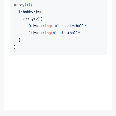
array(
1
){

  [
"hobby"
]=>

    array(
2
){

      [
0
]=>
string
(
10
) 
"basketball"
      [
1
]=>
string
(
8
) 
"football"
  }

}