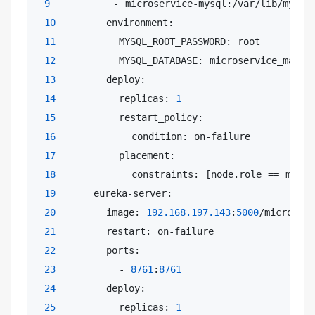
9
          - microservice-mysql:/var/lib/mysql

10
        environment:

11
          MYSQL_ROOT_PASSWORD: root

12
          MYSQL_DATABASE: microservice_mallma
13
        deploy:

14
          replicas: 
1
15
          restart_policy:

16
            condition: on-failure

17
          placement:

18
            constraints: [node.role == manage
19
      eureka-server:

20
        image: 
192.168
.197
.143
:
5000
/microserv
21
        restart: on-failure

22
        ports:

23
          - 
8761
:
8761
24
        deploy:

25
          replicas: 
1