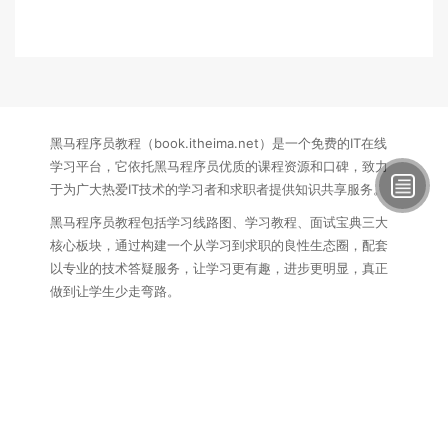
黑马程序员教程（book.itheima.net）是一个免费的IT在线
学习平台，它依托黑马程序员优质的课程资源和口碑，致力
于为广大热爱IT技术的学习者和求职者提供知识共享服务。
黑马程序员教程包括学习线路图、学习教程、面试宝典三大
核心板块，通过构建一个从学习到求职的良性生态圈，配套
以专业的技术答疑服务，让学习更有趣，进步更明显，真正
做到让学生少走弯路。
联系方式：
电话：15340145407
邮箱：itcast_book@vip.sina.com
黑马程序员教程
苏ICP备16007882号
苏公网安备
32132202001056号