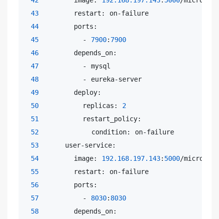
43
        restart: on-failure

44
        ports:

45
          - 
7900
:
7900
46
        depends_on:

47
          - mysql

48
          - eureka-server

49
        deploy:

50
          replicas: 
2
51
          restart_policy:

52
            condition: on-failure

53
      user-service:

54
        image: 
192.168
.197
.143
:
5000
/microserv
55
        restart: on-failure

56
        ports:

57
          - 
8030
:
8030
58
        depends_on:
