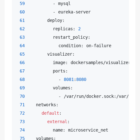
59
          - mysql

60
          - eureka-server

61
        deploy:

62
          replicas: 
2
63
          restart_policy:

64
            condition: on-failure

65
        visualizer:

66
          image: dockersamples/visualizer:sta
67
          ports:

68
            - 
8081
:
8080
69
          volumes:

70
            - /var/run/docker.sock:/var/run/
71
    networks:

72
default
:

73
external
:

74
          name: microservice_net

75
    volumes:
