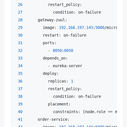
26
          restart_policy:

27
            condition: on-failure

28
      gateway-zuul:

29
        image: 
192.168
.197
.143
:
5000
/microserv
30
        restart: on-failure

31
        ports:

32
          - 
8050
:
8050
33
        depends_on:

34
          - eureka-server

35
        deploy:

36
          replicas: 
1
37
          restart_policy:

38
            condition: on-failure

39
          placement:

40
            constraints: [node.role == manage
41
      order-service:

42
        image: 
192.168
.197
.143
:
5000
/microserv