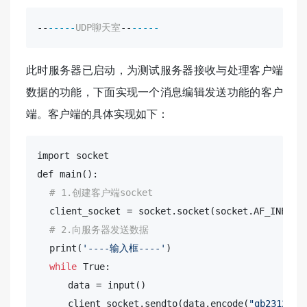
--
-
-
-
-
-
UDP聊天室
--
-
-
-
-
-
此时服务器已启动，为测试服务器接收与处理客户端
数据的功能，下面实现一个消息编辑发送功能的客户
端。客户端的具体实现如下：
import 
socket
def main():

# 1.创建客户端socket
  client_socket = 
socket
.
socket
(
socket
.AF_INET, 
# 2.向服务器发送数据
  print(
'----输入框----'
)

while
 True:

     data = input()

     client_socket.sendto(data.encode(
"gb2312"
),
