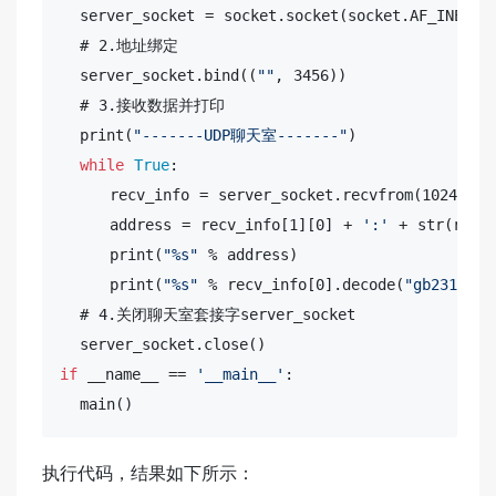
  server_socket = socket.socket(socket.AF_INET, s
  # 2.地址绑定

  server_socket.bind((
""
, 3456))

  # 3.接收数据并打印

print
(
"-------UDP聊天室-------"
)

while
True
:

     recv_info = server_socket.recvfrom(1024)

 address 
= recv_info[1][0] + 
':'
 + str(recv_
print
(
"%s"
 % address)

print
(
"%s"
 % recv_info[0].decode(
"gb2312"
))

  # 4.关闭聊天室套接字server_socket

if
 __name__ == 
'__main__'
:

  main()
执行代码，结果如下所示：