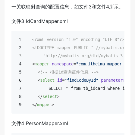
一关联映射查询的配置信息，如文件3和文件4所示。
文件3 IdCardMapper.xml
 1    
<?xml version="1.0" encoding="UTF-8"?>
 2    
<!DOCTYPE 
mapper
PUBLIC
"-//mybatis.org//D
 3        
"http://mybatis.org/dtd/mybatis-3-mapp
 4    
<
mapper
namespace
=
"com.itheima.mapper.IdCa
 5      
<!-- 根据id查询证件信息 -->
 6      
<
select
id
=
"findCodeById"
parameterType
=
 7          SELECT * from tb_idcard where id=#
{
 8      
</
select
>
 9    
</
mapper
>
文件4 PersonMapper.xml