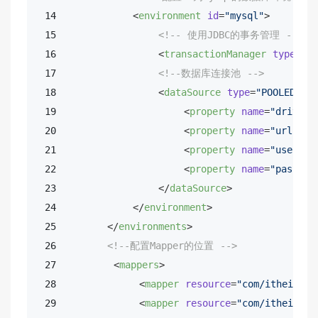
 14            
<
environment
id
=
"mysql"
>
 15                
<!-- 使用JDBC的事务管理 -->
 16                
<
transactionManager
type
=
"JD
 17                
<!--数据库连接池 -->
 18                
<
dataSource
type
=
"POOLED"
>
 19                    
<
property
name
=
"driver"
 20                    
<
property
name
=
"url"
va
 21                    
<
property
name
=
"usernam
 22                    
<
property
name
=
"passwor
 23                
</
dataSource
>
 24            
</
environment
>
 25        
</
environments
>
 26        
<!--配置Mapper的位置 -->
 27         
<
mappers
>
 28             
<
mapper
resource
=
"com/itheima/m
 29             
<
mapper
resource
=
"com/itheima/m