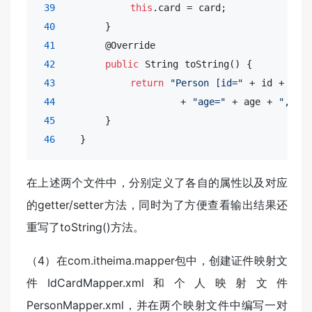
39
this
.card = card;

40
        }

41
        @Override

42
public
 String toString() {

43
return
"Person [id="
 + id + 
", 
44
                    + 
"age="
 + age + 
", se
45
        }

46
    }
在上述两个文件中，分别定义了各自的属性以及对应
的getter/setter方法，同时为了方便查看输出结果还
重写了toString()方法。
（4）在com.itheima.mapper包中，创建证件映射文
件IdCardMapper.xml和个人映射文件
PersonMapper.xml，并在两个映射文件中编写一对