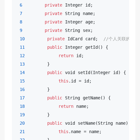
6
private
 Integer id;

7
private
 String name;

8
private
 Integer age;

9
private
 String sex;

10
private
 IdCard card;  
//个人关联的证件
11
public
 Integer getId() {

12
return
 id;

13
        }

14
public
void
 setId(Integer id) {

15
this
.id = id;

16
        }

17
public
 String getName() {

18
return
 name;

19
        }

20
public
void
 setName(String name) {

21
this
.name = name;
