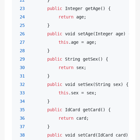
22
        }

23
public
 Integer getAge() {

24
return
 age;

25
        }

26
public
void
 setAge(Integer age) {

27
this
.age = age;

28
        }

29
public
 String getSex() {

30
return
 sex;

31
        }

32
public
void
 setSex(String sex) {

33
this
.sex = sex;

34
        }

35
public
 IdCard getCard() {

36
return
 card;

37
        }

38
public
void
 setCard(IdCard card) {
