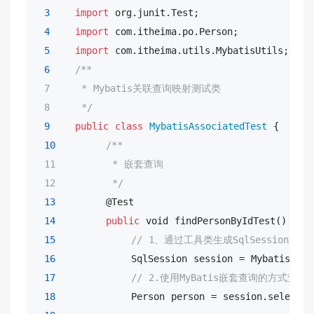
3
import
 org.junit.Test;

4
import
 com.itheima.po.Person;

5
import
 com.itheima.utils.MybatisUtils;

6
/**

 7     * Mybatis关联查询映射测试类

 8     */
9
public
class
MybatisAssociatedTest
 {

10
/**

 11         * 嵌套查询

 12         */
13
        @Test

14
public
void
 findPersonByIdTest() {

15
// 1、通过工具类生成SqlSession对象
16
            SqlSession session = MybatisUtils
17
// 2.使用MyBatis嵌套查询的方式查询
18
            Person person = session.selectOn