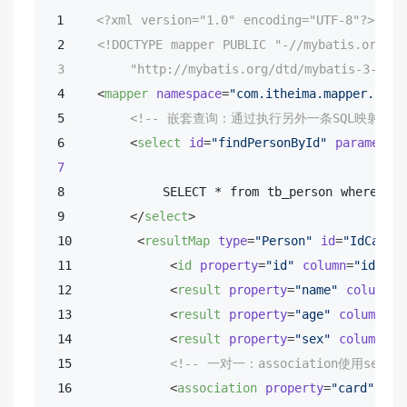
 1    
<?xml version="1.0" encoding="UTF-8"?>
 2    
<!DOCTYPE 
mapper
PUBLIC
"-//mybatis.org//D
 3        
"http://mybatis.org/dtd/mybatis-3-mapp
 4    
<
mapper
namespace
=
"com.itheima.mapper.Pers
 5        
<!-- 嵌套查询：通过执行另外一条SQL映射语
 6        
<
select
id
=
"findPersonById"
parameter
7
 8            SELECT * from tb_person where id=
 9        
</
select
>
 10        
<
resultMap
type
=
"Person"
id
=
"IdCardW
 11            
<
id
property
=
"id"
column
=
"id"
 />
 12            
<
result
property
=
"name"
column
=
"
 13            
<
result
property
=
"age"
column
=
"a
 14            
<
result
property
=
"sex"
column
=
"s
 15            
<!-- 一对一：association使用sel
 16            
<
association
property
=
"card"
col