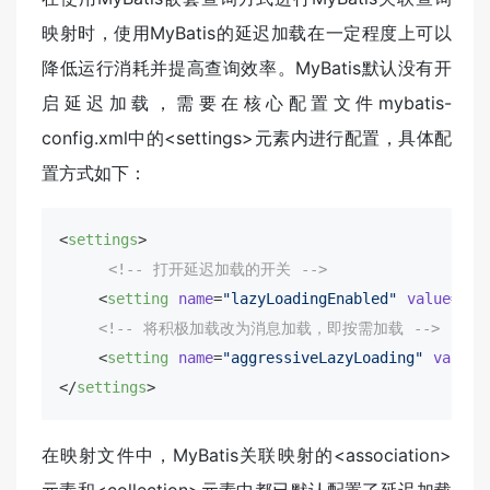
映射时，使用MyBatis的延迟加载在一定程度上可以
降低运行消耗并提高查询效率。MyBatis默认没有开
启延迟加载，需要在核心配置文件mybatis-
config.xml中的<settings>元素内进行配置，具体配
置方式如下：
<
settings
>
<!-- 打开延迟加载的开关 -->
<
setting
name
=
"lazyLoadingEnabled"
value
=
"tr
<!-- 将积极加载改为消息加载，即按需加载 -->
<
setting
name
=
"aggressiveLazyLoading"
value
=
</
settings
>
在映射文件中，MyBatis关联映射的<association>
元素和<collection>元素中都已默认配置了延迟加载