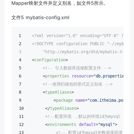
Mapper映射文件并定义别名，如文件5所示。
文件5 mybatis-config.xml
 1    
<?xml version="1.0" encoding="UTF-8" ?>
 2    
<!DOCTYPE 
configuration
PUBLIC
"-//mybatis
 3        
"http://mybatis.org/dtd/mybatis-3-conf
 4    
<
configuration
>
 5        
<!-- 引入数据库连接配置文件 -->
 6        
<
properties
resource
=
"db.properties"
 
 7        
<!--使用扫描包的形式定义别名 -->
 8        
<
typeAliases
>
 9            
<
package
name
=
"com.itheima.po"
 />
 10        
</
typeAliases
>
 11        
<!--配置环境 ，默认的环境id为mysql -->
 12        
<
environments
default
=
"mysql"
>
 13            
<!-- 配置id为mysql的数据库环境 -->