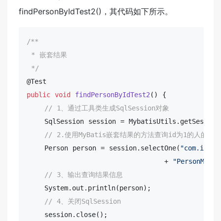
findPersonByIdTest2()，其代码如下所示。
/**

 * 嵌套结果

 */
@
public
void
findPersonByIdTest2
()
{

// 1、通过工具类生成SqlSession对象
    SqlSession session = MybatisUtils.getSession(
// 2.使用MyBatis嵌套结果的方法查询id为1的人的信
    Person person = session.selectOne(
"com.ithei
                               + 
"PersonMappe
// 3、输出查询结果信息
    System.out.
println
(person);

// 4、关闭SqlSession
    session.
close
();
