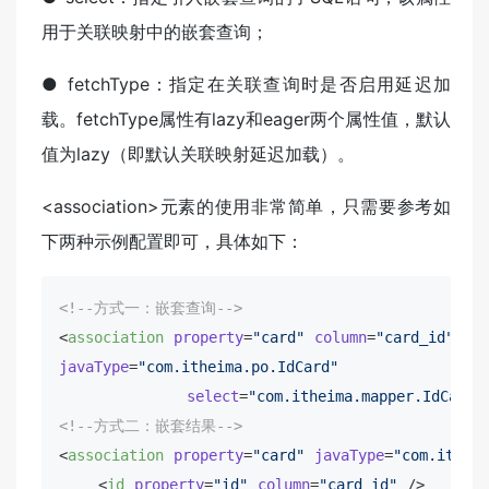
用于关联映射中的嵌套查询；
● fetchType：指定在关联查询时是否启用延迟加
载。fetchType属性有lazy和eager两个属性值，默认
值为lazy（即默认关联映射延迟加载）。
<association>元素的使用非常简单，只需要参考如
下两种示例配置即可，具体如下：
<!--方式一：嵌套查询-->
<
association
property
=
"card"
column
=
"card_id"
javaType
=
"com.itheima.po.IdCard"
select
=
"com.itheima.mapper.IdCardM
<!--方式二：嵌套结果-->
<
association
property
=
"card"
javaType
=
"com.itheim
<
id
property
=
"id"
column
=
"card_id"
 />