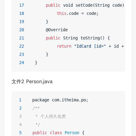
17
public
void
 setCode(String code) {

18
this
.code = code;

19
        }

20
        @Override

21
public
 String toString() {

22
return
"IdCard [id="
 + id + 
", 
23
        }

24
    }
文件2 Person.java
1
    package com.itheima.po;

2
/**

 3     * 个人持久化类

 4     */
5
public
class
Person
 {
