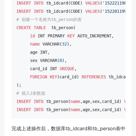
INSERT
INTO
 tb_idcard(CODE) 
VALUES
(
'152221198711
INSERT
INTO
 tb_idcard(CODE) 
VALUES
(
'152201199008
# 创建一个名称为tb_person的表
CREATE
TABLE
  tb_person( 

id
INT
 PRIMARY 
KEY
 AUTO_INCREMENT,

name
VARCHAR
(
32
),

     age 
INT
,

     sex 
VARCHAR
(
8
),

     card_id 
INT
UNIQUE
,     

FOREIGN
KEY
(card_id) 
REFERENCES
 tb_idcard(
i
# 插入2条数据
INSERT
INTO
 tb_person(
name
,age,sex,card_id) 
VALU
INSERT
INTO
 tb_person(
name
,age,sex,card_id) 
VALU
完成上述操作后，数据库tb_idcard和tb_person表中