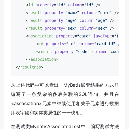
<
id
property
=
"id"
column
=
"id"
 />
<
result
property
=
"name"
column
=
"name"
 />
<
result
property
=
"age"
column
=
"age"
 />
<
result
property
=
"sex"
column
=
"sex"
 />
<
association
property
=
"card"
javaType
=
"IdCar
<
id
property
=
"id"
column
=
"card_id"
 />
<
result
property
=
"code"
column
=
"code"
 /
</
association
>
</
resultMap
>
从上述代码中可以看出，MyBatis嵌套结果的方式只
编写了一条复杂的多表关联的SQL语句，并且在
<association>元素中继续使用相关子元素进行数据
库表字段和实体类属性的一一映射。
在测试类MybatisAssociatedTest中，编写测试方法