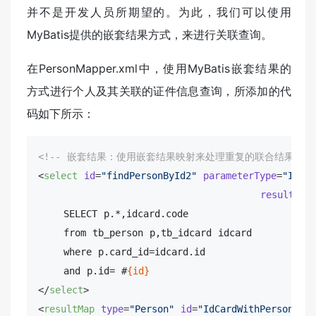
并不是开发人员所期望的。为此，我们可以使用
MyBatis提供的嵌套结果方式，来进行关联查询。
在PersonMapper.xml中，使用MyBatis嵌套结果的
方式进行个人及其关联的证件信息查询，所添加的代
码如下所示：
<!-- 嵌套结果：使用嵌套结果映射来处理重复的联合结果的子集
<
select
id
=
"findPersonById2"
parameterType
=
"Integ
resultMap
    SELECT p.*,idcard.code

    from tb_person p,tb_idcard idcard

    where p.card_id=idcard.id 

    and p.id= #
{id}
</
select
>
<
resultMap
type
=
"Person"
id
=
"IdCardWithPersonResu