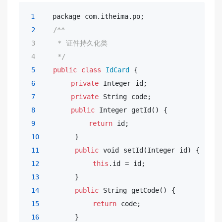
1
    package com.itheima.po;

2
/**

 3     * 证件持久化类

 4     */
5
public
class
IdCard
 {

6
private
 Integer id;

7
private
 String code;

8
public
 Integer getId() {

9
return
 id;

10
        }

11
public
void
 setId(Integer id) {

12
this
.id = id;

13
        }

14
public
 String getCode() {

15
return
 code;

16
        }
