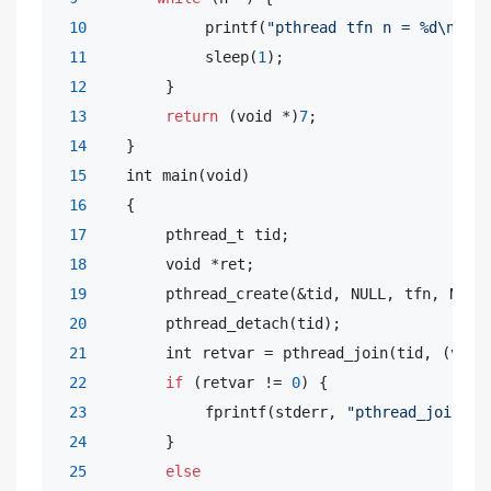
10
            printf(
"pthread tfn n = %d\n"
, n
11
            sleep(
1
);

12
        }

13
return
 (
void
 *)
7
;

14
    }

15
int
 main(
void
)

16
    {

17
        pthread_t tid;

18
void
 *ret;

19
        pthread_create(&tid, NULL, tfn, NULL)
20
        pthread_detach(tid);               
21
int
 retvar = pthread_join(tid, (
void
22
if
 (retvar != 
0
) {

23
            fprintf(stderr, 
"pthread_join er
24
        }

25
else