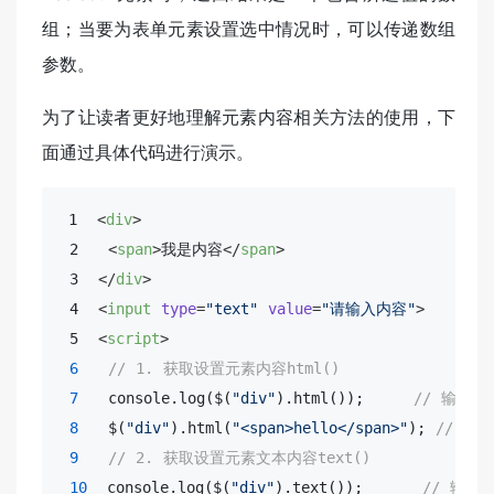
组；当要为表单元素设置选中情况时，可以传递数组
参数。
为了让读者更好地理解元素内容相关方法的使用，下
面通过具体代码进行演示。
 1  
<
div
>
 2   
<
span
>
我是内容
</
span
>
 3  
</
div
>
 4  
<
input
type
=
"text"
value
=
"请输入内容"
>
 5  
<
script
>
6
// 1. 获取设置元素内容html()
7
console
.log($(
"div"
).html());     
// 输出结果
8
   $(
"div"
).html(
"<span>hello</span>"
); 
// 修
9
// 2. 获取设置元素文本内容text()
10
console
.log($(
"div"
).text());      
// 输出结