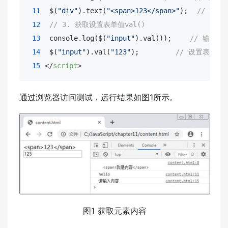
11
  $(
"div"
).text(
"<span>123</span>"
);  
// 设置
12
// 3. 获取设置表单值val()
13
console
.log($(
"input"
).val());    
// 输出
14
  $(
"input"
).val(
"123"
);        
// 设置表单元
15
</
script
>
通过浏览器访问测试，运行结果如图1所示。
图1 获取元素内容