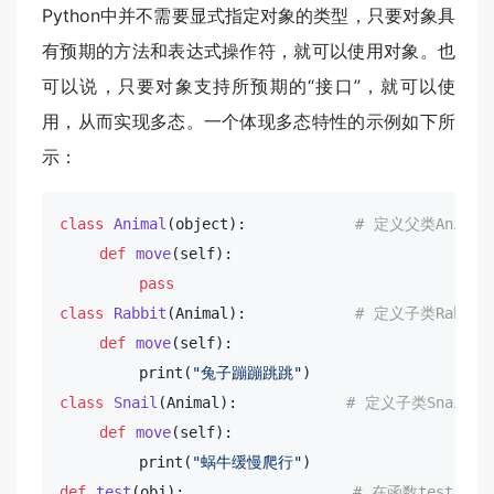
Python中并不需要显式指定对象的类型，只要对象具
有预期的方法和表达式操作符，就可以使用对象。也
可以说，只要对象支持所预期的“接口”，就可以使
用，从而实现多态。一个体现多态特性的示例如下所
示：
class
Animal
(
object
):
# 定义父类Animal
def
move
(
self
):
pass
class
Rabbit
(
Animal
):
# 定义子类Rabbit
def
move
(
self
):
        print(
"兔子蹦蹦跳跳"
class
Snail
(
Animal
):
# 定义子类Snail
def
move
(
self
):
        print(
"蜗牛缓慢爬行"
def
test
(
obj
):
# 在函数test()