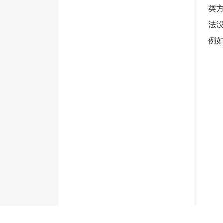
类
法
例