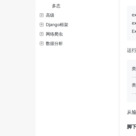
多态
高级
e
e
Django框架
E
网络爬虫
数据分析
运
类
-
类
-
从
脚