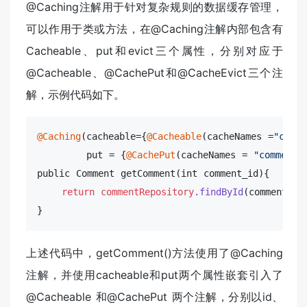
@Caching注解用于针对复杂规则的数据缓存管理，
可以作用于类或方法，在@Caching注解内部包含有
Cacheable、put和evict三个属性，分别对应于
@Cacheable、@CachePut和@CacheEvict三个注
解，示例代码如下。
@Caching
(cacheable={
@Cacheable
(cacheNames =
"comme
        put = {
@CachePut
(cacheNames = 
"comment"
public Comment getComment(int comment_id){

return
commentRepository
.findById
(comment_id
}
上述代码中，getComment()方法使用了@Caching
注解，并使用cacheable和put两个属性嵌套引入了
@Cacheable 和@CachePut 两个注解，分别以id、