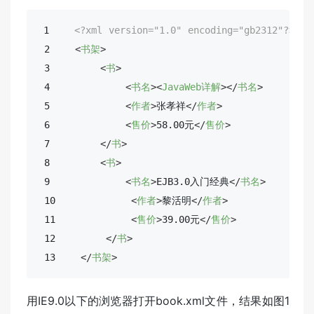
 1    
<?xml version="1.0" encoding="gb2312"?>
 2    
<
书架
>
 3        
<
书
>
 4            
<
书名
>
<
JavaWeb详解
>
</
书名
>
 5            
<
作者
>
张孝祥
</
作者
>
 6            
<
售价
>
58.00元
</
售价
>
 7        
</
书
>
 8        
<
书
>
 9            
<
书名
>
EJB3.0入门经典
</
书名
>
 10            
<
作者
>
黎活明
</
作者
>
 11            
<
售价
>
39.00元
</
售价
>
 12        
</
书
>
 13    
</
书架
>
用IE9.0以下的浏览器打开book.xml文件，结果如图1