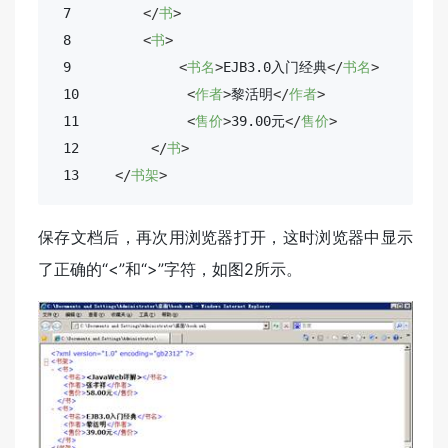
 7        
</
书
>
 8        
<
书
>
 9            
<
书名
>
EJB3.0入门经典
</
书名
>
 10            
<
作者
>
黎活明
</
作者
>
 11            
<
售价
>
39.00元
</
售价
>
 12        
</
书
>
 13    
</
书架
>
保存文档后，再次用浏览器打开，这时浏览器中显示
了正确的“<”和“>”字符，如图2所示。