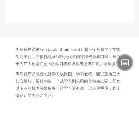
黑马程序员教程（book.itheima.net）是一个免费的IT在线
学习平台，它依托黑马程序员优质的课程资源和口碑，致力
于为广大热爱IT技术的学习者和求职者提供知识共享服务。
黑马程序员教程包括学习线路图、学习教程、面试宝典三大
核心板块，通过构建一个从学习到求职的良性生态圈，配套
以专业的技术答疑服务，让学习更有趣，进步更明显，真正
做到让学生少走弯路。
联系方式：
电话：15340145407
邮箱：itcast_book@vip.sina.com
黑马程序员教程
苏ICP备16007882号
苏公网安备