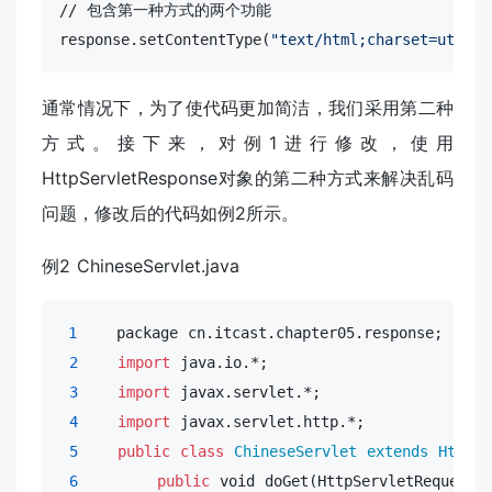
//
 包含第一种方式的两个功能

response.setContentType(
"text/html;charset=utf-8"
通常情况下，为了使代码更加简洁，我们采用第二种
方式。接下来，对例1进行修改，使用
HttpServletResponse对象的第二种方式来解决乱码
问题，修改后的代码如例2所示。
例2 ChineseServlet.java
1
    package cn.itcast.chapter05.response;

2
import
 java.io.*;

3
import
 javax.servlet.*;

4
import
 javax.servlet.http.*;

5
public
class
ChineseServlet
extends
HttpSe
6
public
void
 doGet(HttpServletRequest r