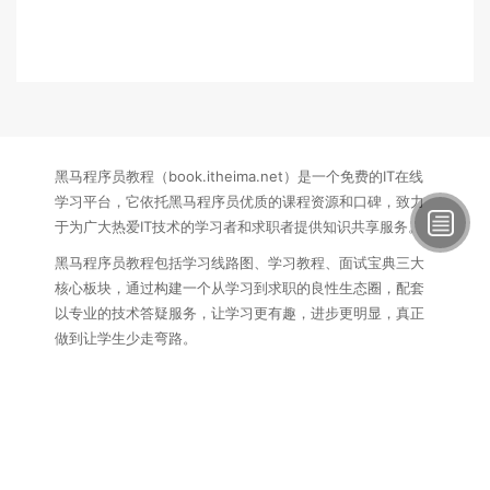
黑马程序员教程（book.itheima.net）是一个免费的IT在线
学习平台，它依托黑马程序员优质的课程资源和口碑，致力
于为广大热爱IT技术的学习者和求职者提供知识共享服务。
黑马程序员教程包括学习线路图、学习教程、面试宝典三大
核心板块，通过构建一个从学习到求职的良性生态圈，配套
以专业的技术答疑服务，让学习更有趣，进步更明显，真正
做到让学生少走弯路。
联系方式：
电话：15340145407
邮箱：itcast_book@vip.sina.com
黑马程序员教程
苏ICP备16007882号
苏公网安备