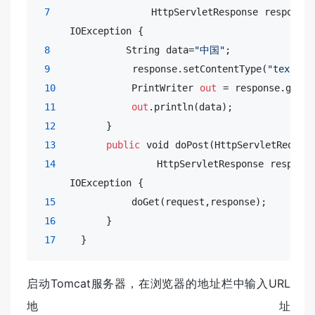
7
                HttpServletResponse response) 
     IOException {

8
            String data=
"中国"
;

9
             response.setContentType(
"text/ht
10
            PrintWriter 
out
 = response.getWri
11
out
.println(data);

12
        }

13
public
void
 doPost(HttpServletRequest
14
                HttpServletResponse response)
     IOException {

15
            doGet(request,response);

16
        }

17
    }
启动Tomcat服务器，在浏览器的地址栏中输入URL
地址