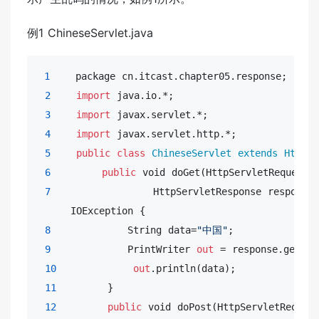
例1 ChineseServlet.java
1
    package cn.itcast.chapter05.response; 

2
import
 java.io.*;

3
import
 javax.servlet.*;

4
import
 javax.servlet.http.*;

5
public
class
ChineseServlet
extends
HttpSe
6
public
void
 doGet(HttpServletRequest r
7
                HttpServletResponse response) 
     IOException {

8
            String data=
"中国"
;

9
            PrintWriter 
out
 = response.getWri
10
out
.println(data);

11
        }

12
public
void
 doPost(HttpServletRequest