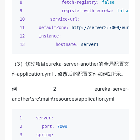
8              fetch-registry:
false
9              register-with-eureka:
false
10         service-url:
11     defaultZone:
http://server2:7009/eureka/
12     instance:
13           hostname:
server1
（3）修改项目eureka-server-another的全局配置文
件application.yml，修改后的配置文件如例2所示。
例2 eureka-server-
another\src\main\resources\application.yml
1     server:
2       port:
7009
3     spring: