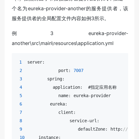
个名为eureka-provider-another的服务提供者，该
服务提供者的全局配置文件内容如例3所示。
例3 eureka-provider-
another\src\main\resources\application.yml
1
  server:

2
             port: 
7007
3
         spring:

4
           application:  #指定应用名称

5
             name: eureka-provider

6
          eureka:

7
             client:

8
                 service-url:

9
                    defaultZone: http:
//loca
10
     instance:
