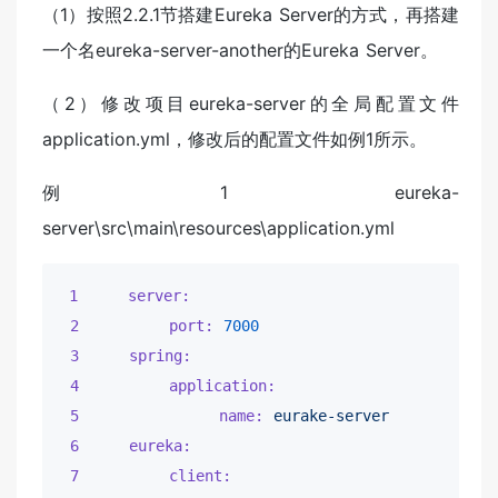
（1）按照2.2.1节搭建Eureka Server的方式，再搭建
一个名eureka-server-another的Eureka Server。
（2）修改项目eureka-server的全局配置文件
application.yml，修改后的配置文件如例1所示。
例1 eureka-
server\src\main\resources\application.yml
1     server:
2         port:
7000
3     spring:
4         application:
5              name:
eurake-server
6     eureka:
7         client: