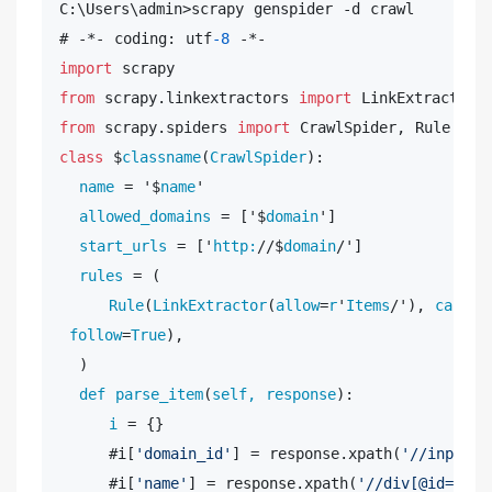
C:\Users\admin>scrapy genspider -d crawl

# -*- coding: utf
-8
import
from
 scrapy.linkextractors 
import
from
 scrapy.spiders 
import
class
 $
classname
(
CrawlSpider
):

name
 = '$
name
'

allowed_domains
 = ['$
domain
']

start_urls
 = ['
http:
//$
domain
/']

rules
 = (

Rule
(
LinkExtractor
(
allow
=
r
'
Items
/'), 
callba
follow
=
True
),

  )

def
parse_item
(
self, 
response
):

i
 = {}

     #i[
'domain_id'
] = response.xpath(
'//input[@
     #i[
'name'
] = response.xpath(
'//div[@id="nam