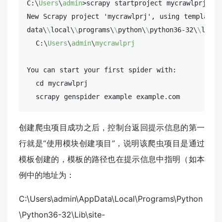
C:
\
Users
\
admin
>scrapy startproject mycrawlprj

New Scrapy project 'mycrawlprj', using template 
data
\
\
local
\
\
programs
\
\
python
\
\
python36-32
\
\
lib
\
\
  C:
\
Users
\
admin
\
mycrawlprj
You can start your first spider with:

  cd mycrawlprj

  scrapy genspider example example.com
创建爬虫项目成功之后，控制台返回提示信息的第一
行就是“使用模块创建项目”，说明该爬虫项目是通过
模板创建的，模板的路径也在提示信息中指明（如本
例中的地址为：
C:\Users\admin\AppData\Local\Programs\Python
\Python36-32\Lib\site-