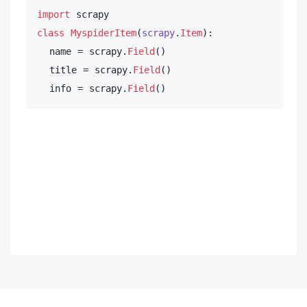
import
class
MyspiderItem
(
scrapy
.
Item
):

  name = scrapy.
Field
()

  title = scrapy.
Field
()

  info = scrapy.
Field
()