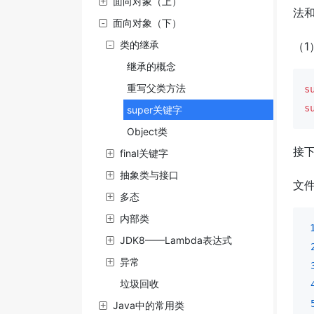
面向对象（上）
法和
面向对象（下）
类的继承
（1
继承的概念
重写父类方法
s
s
super关键字
Object类
接下
final关键字
抽象类与接口
文件1
多态
内部类
JDK8——Lambda表达式
异常
垃圾回收
Java中的常用类