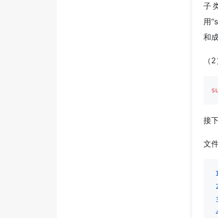
子类
用“
和
（2
s
接下
文件2