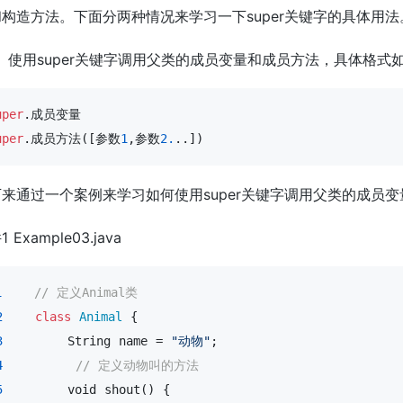
构造方法。下面分两种情况来学习一下super关键字的具体用法
）使用super关键字调用父类的成员变量和成员方法，具体格式
uper
uper
.成员方法([参数
1
,参数
2.
..])
来通过一个案例来学习如何使用super关键字调用父类的成员
 Example03.java
1
// 定义Animal类
2
class
Animal
 {

3
        String name = 
"动物"
;

4
// 定义动物叫的方法
5
void
 shout() { 
