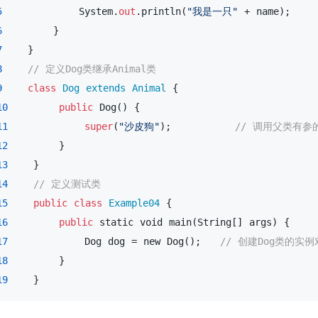
5
            System.
out
.println(
"我是一只"
 + name);

6
        }

7
    }

8
// 定义Dog类继承Animal类
9
class
Dog
extends
Animal
 {

10
public
 Dog() {

11
super
(
"沙皮狗"
);          
// 调用父类有参
12
        }

13
    }

14
// 定义测试类
15
public
class
Example04
 {

16
public
 static 
void
 main(String[] args) {

17
            Dog dog = new Dog();   
// 创建Dog类的实例
18
        }

19
    }