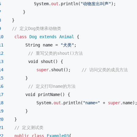
6
            System.
out
.println(
"动物发出叫声"
);

7
        }

8
    }

9
// 定义Dog类继承动物类
10
class
Dog
extends
Animal
 {

11
        String name = 
"犬类"
;

12
// 重写父类的shout()方法
13
void
 shout() {

14
super
.shout();    
// 访问父类的成员方法
15
        }

16
// 定义打印name的方法
17
void
 printName() {

18
            System.
out
.println(
"name="
 + 
super
.name)
19
        }

20
    }

21
// 定义测试类 
22
public
class
Example03
{
