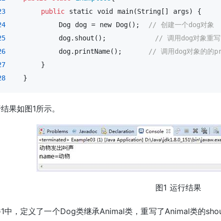
23
public
 static 
void
 main(String[] args) {

24
            Dog dog = new Dog();  
// 创建一个dog对象
25
            dog.shout();           
// 调用dog对象重写
26
            dog.printName();      
// 调用dog对象的的pr
27
        }

28
    }
结果如图1所示。
图1 运行结果
1中，定义了一个Dog类继承Animal类，重写了Animal类的sh