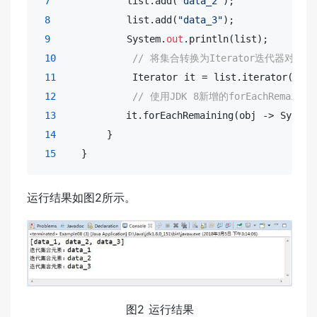
7
            list.add(
"data_2"
);

8
            list.add(
"data_3"
);

9
            System.
out
.println(list);

10
// 将集合转换为Iterator迭代器对象
11
            Iterator it = list.iterator();

12
// 使用JDK 8新增的forEachRemaini
13
           it.forEachRemaining(obj -> System
14
        }

15
    }
运行结果如图2所示。
图2 运行结果