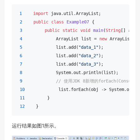
1
import
 java.util.ArrayList;

2
public
class
Example07
 {
3
public
static
void
main
(
String
[] args
4
            ArrayList 
list
 = 
new
 ArrayList();

5
list
.add(
"data_1"
);

6
list
.add(
"data_2"
);

7
list
.add(
"data_3"
);

8
            System.out.
println
(
list
);

9
// 使用JDK 8新增的forEach(Consume
10
list
.forEach(obj -> System.out.
p
11
        }

12
    }
运行结果如图1所示。