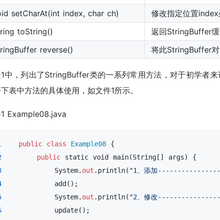
id setCharAt(int index, char ch)
修改指定位置inde
ring toString()
返回StringBuf
ringBuffer reverse()
将此StringBuf
1中，列出了StringBuffer类的一系列常用方法，对于初
一下表中方法的具体使用，如文件1所示。
 Example08.java
1
public
class
Example08
 {

2
public
 static 
void
 main(String[] args) {

3
            System.
out
.println(
"1、添加----------------
4
            add();

5
            System.
out
.println(
"2、修改----------------
6
            update();
