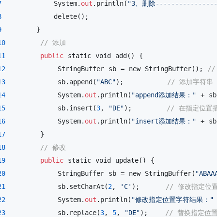
7
            System.
out
.println(
"3、删除----------------
8
            delete();

9
        }

10
// 添加
11
public
 static 
void
 add() {

12
            StringBuffer sb = new StringBuffer(); 
/
13
            sb.append(
"ABC"
);          
// 添加字符串
14
            System.
out
.println(
"append添加结果："
 + sb)
15
            sb.insert(
3
, 
"DE"
);        
// 在指定位置
16
            System.
out
.println(
"insert添加结果："
 + sb)
17
        }

18
// 修改
19
public
 static 
void
 update() {

20
            StringBuffer sb = new StringBuffer(
"ABAA
21
            sb.setCharAt(
2
, 
'C'
);      
// 修改指定位
22
            System.
out
.println(
"修改指定位置字符结果："
 
23
            sb.replace(
3
, 
5
, 
"DE"
);    
// 替换指定位