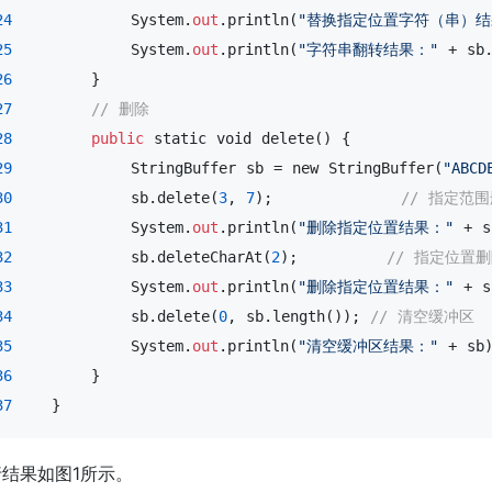
24
            System.
out
.println(
"替换指定位置字符（串）结
25
            System.
out
.println(
"字符串翻转结果："
 + sb.
26
        }

27
// 删除
28
public
 static 
void
 delete() {

29
            StringBuffer sb = new StringBuffer(
"ABCD
30
            sb.delete(
3
, 
7
);             
// 指定范
31
            System.
out
.println(
"删除指定位置结果："
 + s
32
            sb.deleteCharAt(
2
);         
// 指定位置
33
            System.
out
.println(
"删除指定位置结果："
 + s
34
            sb.delete(
0
, sb.length()); 
// 清空缓冲区
35
            System.
out
.println(
"清空缓冲区结果："
 + sb)
36
        }

37
    }
结果如图1所示。