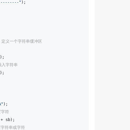
--------"
);

/ 定义一个字符串缓冲区
;

插入字符串
;

A"
);

置字符
+ sb);

置字符串或字符