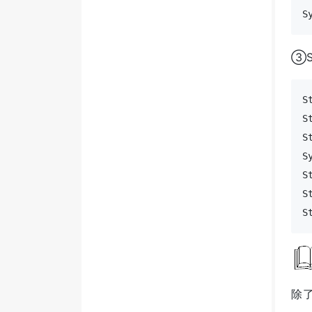
S
③S
S
S
S
S
S
S
S
除了