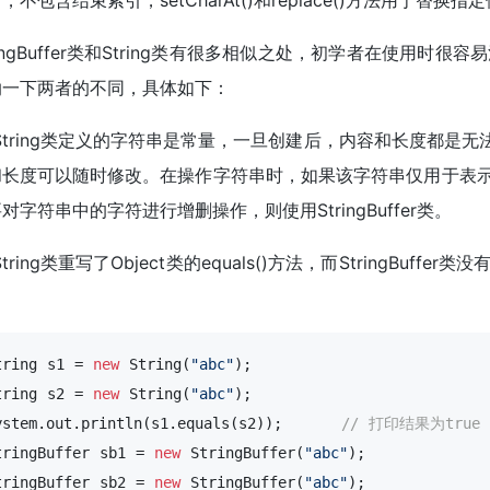
，不包含结束索引，setCharAt()和replace()方法用于替换
ringBuffer类和String类有很多相似之处，初学者在使用
纳一下两者的不同，具体如下：
tring类定义的字符串是常量，一旦创建后，内容和长度都是无法改变
长度可以随时修改。在操作字符串时，如果该字符串仅用于表示数
对字符串中的字符进行增删操作，则使用StringBuffer类。
tring类重写了Object类的equals()方法，而StringBuffer
：
tring
 s1 = 
new
String
(
"abc"
tring
 s2 = 
new
String
(
"abc"
);

ystem.out.println(s1.equals(s2));      
// 打印结果为true
tringBuffer
 sb1 = 
new
StringBuffer
(
"abc"
tringBuffer
 sb2 = 
new
StringBuffer
(
"abc"
);
