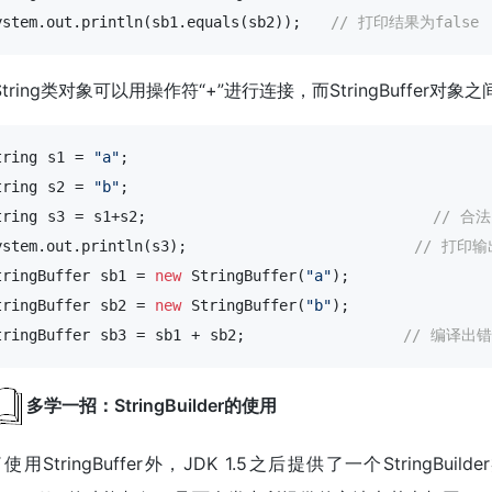
ystem.out.println(sb1.equals(sb2));   
// 打印结果为false
tring类对象可以用操作符“+”进行连接，而StringBuffer
tring
 s1 = 
"a"
tring
 s2 = 
"b"
tring
 s3 = s1+s2;                             
// 合法
ystem.out.println(s3);                       
// 打印输
tringBuffer
 sb1 = 
new
StringBuffer
(
"a"
tringBuffer
 sb2 = 
new
StringBuffer
(
"b"
tringBuffer
 sb3 = sb1 + sb2;                
// 编译出错
多学一招：StringBuilder的使用
使用StringBuffer外，JDK 1.5之后提供了一个StringBuil