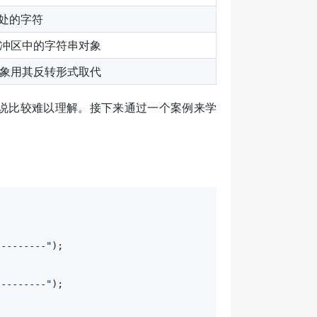
x处的字符
fer缓冲区中的字符串对象
fer对象用其反转形式取代
学者来说比较难以理解。接下来通过一个案例来学
--------"
);

--------"
);
