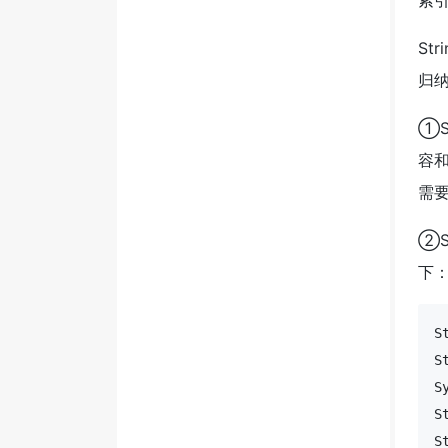
索引
St
归
①S
容和
需要
②S
下
S
S
S
S
S