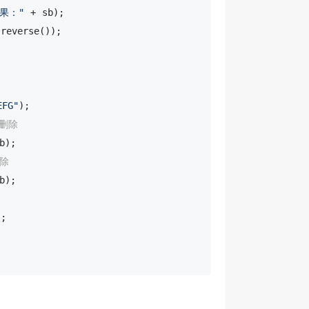
果："
 + sb);

reverse());

EFG"
);

围删除
b);

删除
b);

;
