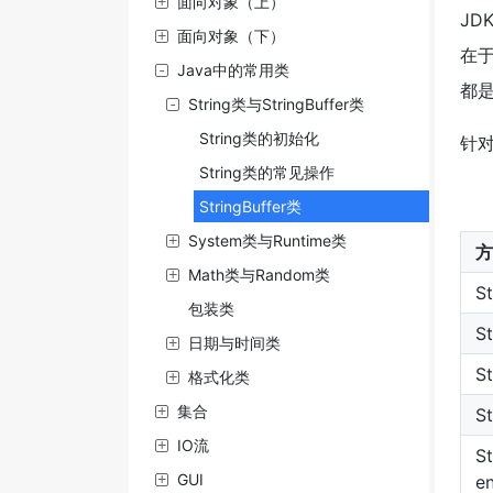
面向对象（上）
JD
面向对象（下）
在于
Java中的常用类
都是
String类与StringBuffer类
String类的初始化
针对
String类的常见操作
StringBuffer类
System类与Runtime类
方
Math类与Random类
St
包装类
St
日期与时间类
St
格式化类
集合
St
IO流
St
GUI
en