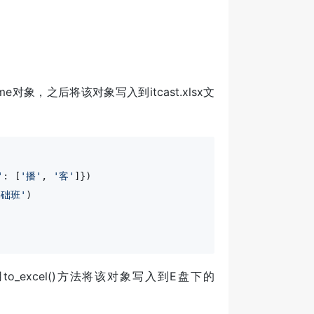
对象，之后将该对象写入到itcast.xlsx文
'
: [
'播'
, 
'客'
]})

基础班'
)

o_excel()方法将该对象写入到E盘下的