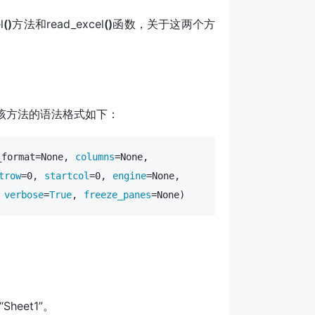
l
()
方法和read_excel
()
函数，关于这两个方
表中，该方法的语法格式如下：
_format=None, 
columns
=None, 

trow
=0, 
startcol
=0, 
engine
=None,

 
verbose
=
True
, 
freeze_panes
=None)
eet1”。