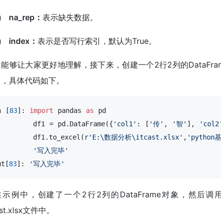
3）
na_rep：
表示缺失数据。
4）
index：
表示是否写行索引，默认为True。
能够让大家更好地理解，接下来，创建一个2行2列的DataFrame
中，具体代码如下。
n [
83
]: 
import
 pandas 
as
 pd

        df1 = pd.DataFrame({
'col1'
: [
'传'
, 
'智'
], 
'col2
        df1.to_excel(
r'E:\数据分析\itcast.xlsx'
,
'python
'写入完毕'
ut[
83
]: 
'写入完毕'
示例中，创建了一个2行2列的DataFrame对象，然后调用t
ast.xlsx文件中。