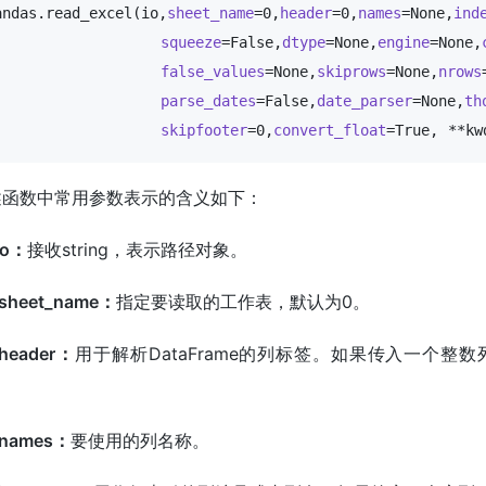
andas.read_excel
(io,
sheet_name
=0,
header
=0,
names
=None,
ind
squeeze
=False,
dtype
=None,
engine
=None,
false_values
=None,
skiprows
=None,
nrows
parse_dates
=False,
date_parser
=None,
th
skipfooter
=0,
convert_float
=True, **kw
述函数中常用参数表示的含义如下：
io：
接收string，表示路径对象。
sheet_name：
指定要读取的工作表，默认为0。
header：
用于解析DataFrame的列标签。如果传入一个整数列
。
names：
要使用的列名称。