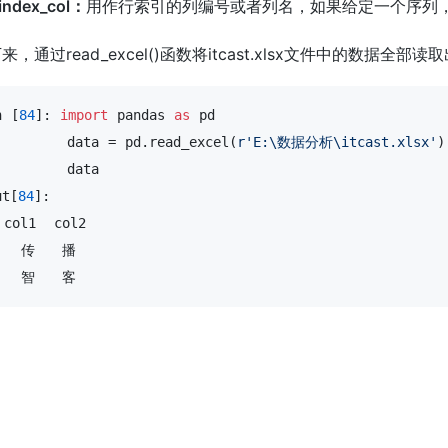
index_col：
用作行索引的列编号或者列名，如果给定一个序列
来，通过read_excel()函数将itcast.xlsx文件中的数据全
n [
84
]: 
import
 pandas 
as
 pd

        data = pd.read_excel(
r'E:\数据分析\itcast.xlsx'
)

        data

ut[
84
]: 

   智   客