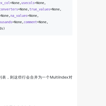
ex_col
=None,
usecols
=None,

converters
=None,
true_values
=None,

=None,
na_values
=None,

ousands
=None,
comment
=None,

ds)
表，则这些行会合并为一个MultiIndex对