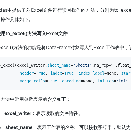
ndas中提供了对Excel文件进行读写操作的方法，分别为to_exce
的操作具体如下。
使用to_excel()方法写入Excel文件
_excel()方法的功能是将DataFrame对象写入到Excel工作
o_excel(excel_writer,
sheet_name
=
'Sheet1'
,na_rep='',float
header
=
True
, 
index
=
True
, 
index_label
=None, 
star
merge_cells
=
True
, 
encoding
=None, 
inf_rep
=
'inf'
,
述方法中常用参数表示的含义如下：
）
excel_writer：
表示读取的文件路径。
2）
sheet_name：
表示工作表的名称，可以接收字符串，默认为“Sh