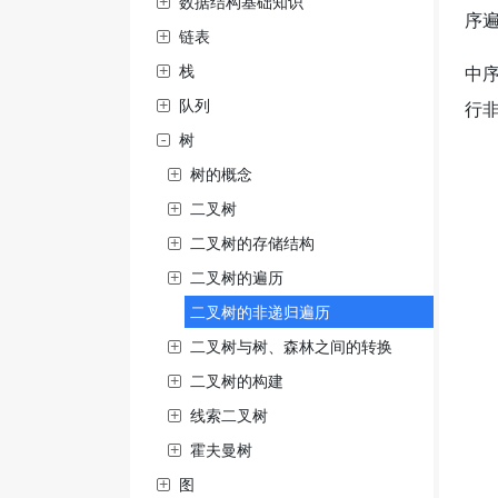
数据结构基础知识
序
链表
栈
中
队列
行
树
树的概念
二叉树
二叉树的存储结构
二叉树的遍历
二叉树的非递归遍历
二叉树与树、森林之间的转换
二叉树的构建
线索二叉树
霍夫曼树
图