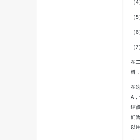
（4
（
（
（7
在
树
在
A
结
们
以