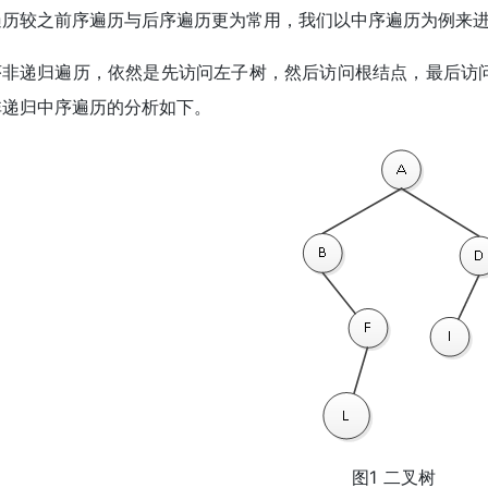
遍历较之前序遍历与后序遍历更为常用，我们以中序遍历为例来
序非递归遍历，依然是先访问左子树，然后访问根结点，最后访
非递归中序遍历的分析如下。
图1 二叉树