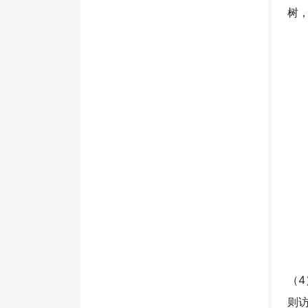
树，
（
则访