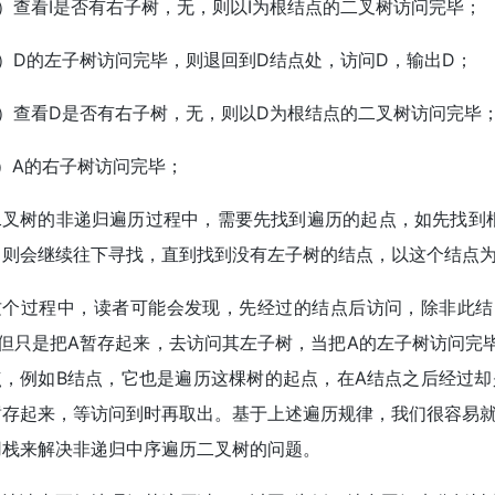
）查看I是否有右子树，无，则以I为根结点的二叉树访问完毕；
5）D的左子树访问完毕，则退回到D结点处，访问D，输出D；
6）查看D是否有右子树，无，则以D为根结点的二叉树访问完毕
）A的右子树访问完毕；
二叉树的非递归遍历过程中，需要先找到遍历的起点，如先找到
，则会继续往下寻找，直到找到没有左子树的结点，以这个结点
这个过程中，读者可能会发现，先经过的结点后访问，除非此结
，但只是把A暂存起来，去访问其左子树，当把A的左子树访问完
点，例如B结点，它也是遍历这棵树的起点，在A结点之后经过
暂存起来，等访问到时再取出。基于上述遍历规律，我们很容易
用栈来解决非递归中序遍历二叉树的问题。