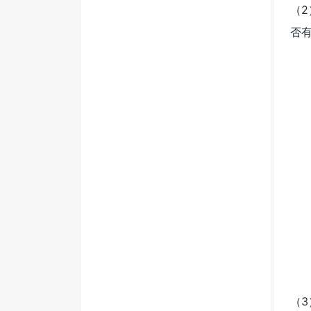
（
否有
（