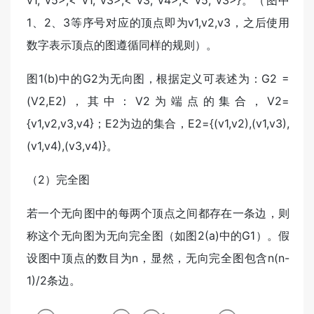
v1, v5>,< v1, v3>,< v3, v4>,< v5, v3>}。（图中
1、2、3等序号对应的顶点即为v1,v2,v3，之后使用
数字表示顶点的图遵循同样的规则）。
图1(b)中的G2为无向图，根据定义可表述为：G2 =
(V2,E2)，其中：V2为端点的集合，V2=
{v1,v2,v3,v4}；E2为边的集合，E2={(v1,v2),(v1,v3),
(v1,v4),(v3,v4)}。
（2）完全图
若一个无向图中的每两个顶点之间都存在一条边，则
称这个无向图为无向完全图（如图2(a)中的G1）。假
设图中顶点的数目为n，显然，无向完全图包含n(n-
1)/2条边。